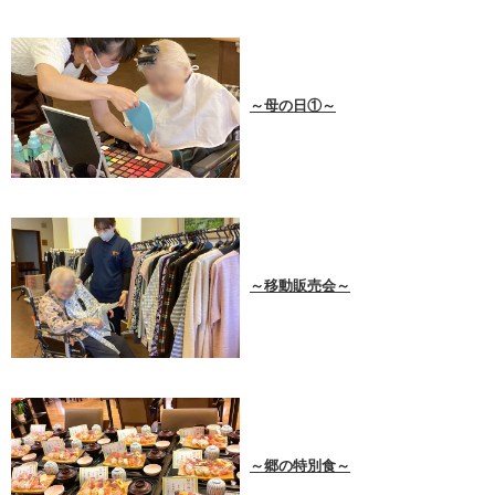
～母の日①～
～移動販売会～
～郷の特別食～