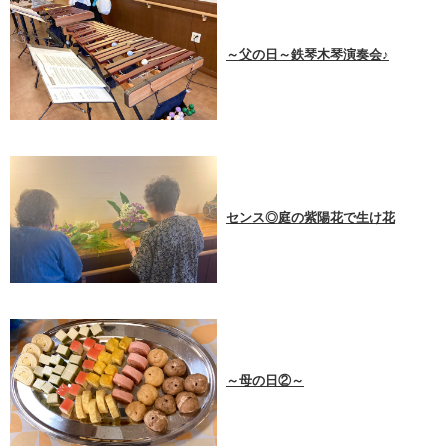
～父の日～鉄琴木琴演奏会♪
センス◎庭の紫陽花で生け花
～母の日②～