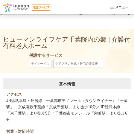
(function(i,s,o,g,r,a,m){i['GoogleAnalyticsObject']=r;i[r]=i[r]||function(){ (i[r].q=i[r].q||
[]).push(arguments)},i[r].l=1*new Date();a=s.createElement(o), m=s.getElementsByTagName(o)
メニュー
[0];a.async=1;a.src=g;m.parentNode.insertBefore(a,m) })(window,document,'script','//www.google-
analytics.com/analytics.js','ga'); ga('create', 'UA-74448429-1', 'auto'); ga('send', 'pageview');
ga('create', 'UA-74448429-6', 'auto', {'name': 'newTracker'}); ga('newTracker.send', 'pageview');
ヒューマンライフケア千葉院内の郷 | 介護付
有料老人ホーム
併設するサービス
デイサービス
ケアプラン作成（居宅介護支援）
基本情報
アクセス
JR総武本線・外房線、千葉都市モノレール（タウンライナー）「千葉
駅」・京成電鉄千葉線「京成千葉駅」より徒歩10分／JR総武本線
「東千葉駅」より徒歩5分／千葉都市モノレール「栄町駅」より徒歩6
分
営業・対応時間