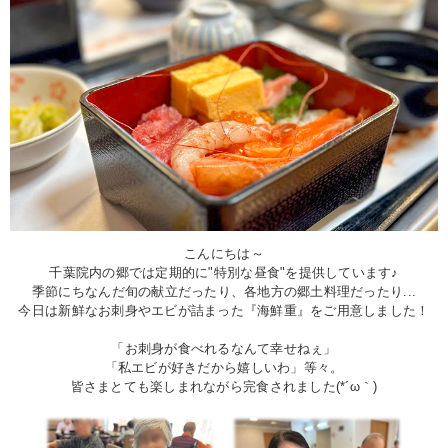
こんにちは～
千葉院内の郷では定期的に"特別な昼食"を提供しています♪
季節にちなんだ旬の献立だったり、各地方の郷土料理だったり...
今日は新鮮なお刺身やエビが詰まった『海鮮重』をご用意しました！
「お刺身が食べれるなんて幸せねぇ」
「私エビが好きだから嬉しいわ」等々。
皆さまとても楽しまれながら完食されました(*´ω｀)