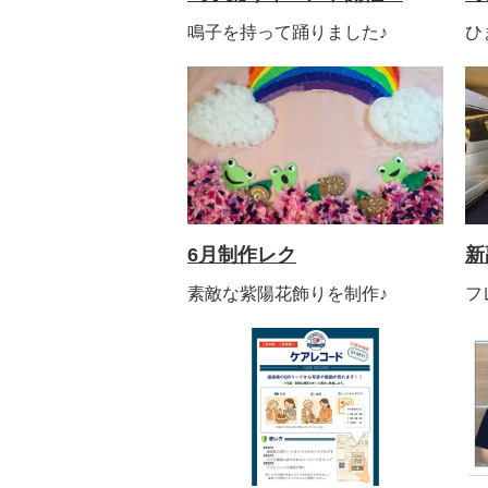
鳴子を持って踊りました♪
ひ
6月制作レク
新
素敵な紫陽花飾りを制作♪
フ