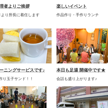
理者よりご挨拶
楽しいイベント
月より所長に着任します
作品作り・手作りランチ
ーニングサービスです♪
本日も足湯 開催中です★
作り玉子サンド！！
会話も盛り上がります♪