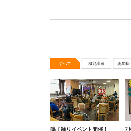
すべて
機能訓練
認知症
鳴子踊りイベント開催！
7