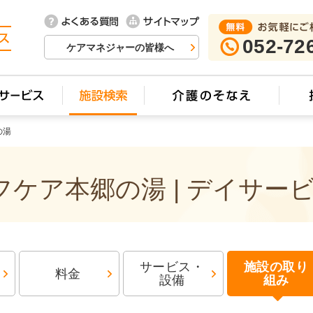
052-72
ケアマネジャーの皆様へ
の湯
ケア本郷の湯 | デイサー
サービス・
施設の取り
料金
設備
組み