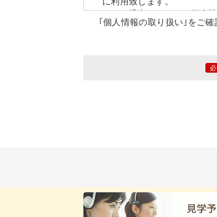
に利用致します。
なお、提出いただいた個人
｢個人情報の取り扱い｣をご
かに該当する場合は提供を
あらかじめ、本人に必要事
康・財産を脅かす可能性が
人情報の提供を要請された
ただく場合がございます。
ご本人に通知いたします。
提出いただいた個人情報は
に転載したり、当社が許可
社、その他第三者に損害を
機関へ通報、通知する場合
当社で定める個人情報保護
あります。
ご提出頂きました個人情報
は削除をする事ができます
お、やむを得ない事由（パ
続きをご案内いたします。