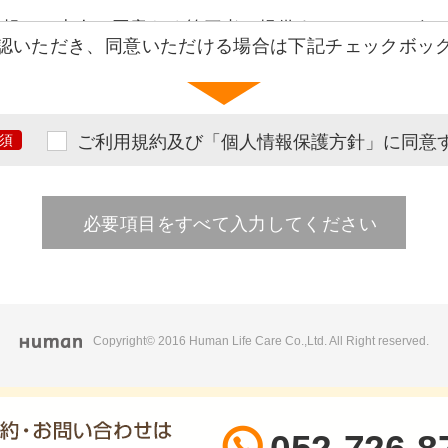
情報はご本人の同意なく第三者へ提供することはござい
確認いただき、同意いただける場合は下記チェックボッ
することがあります。
項を明示または通知し、本人の同意を得ているとき。本
ある場合。法令に基づく場合。その他業務遂行上必要な
場合には、提供先の個人情報の取り扱いを確認したうえ
ご利用規約及び「個人情報保護方針」に同意
その際には提供の有無、提供項目等または当社がその事
、分析情報として個人を特定できない状態で加工・集計
必要項目をすべて入力してください
を与えた企業や団体等に提供することがあります。また
生じさせた、あるいは損害を生じさせるおそれがある場
があります。
の水準を満たした委託先に郵送物の発送などを目的とし
Copyright© 2016 Human Life Care Co.,Ltd. All Right reserved.
は、電話・インターネット上で本人の登録個人情報のみ
。その際にはご本人確認をさせていただく場合がござい
スワードの失念等）により、開示等ができない場合は、
ただし、当該個人情報の存否を明らかにすることが次の