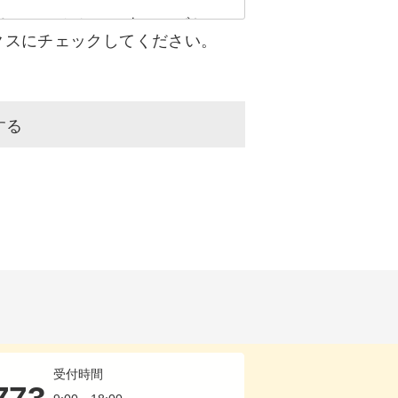
ません。ただし、次のいずれ
クスにチェックしてください。
人ならびに公衆の生命・健
手続きを行う目的において個
で、個人情報を提供させてい
する
実を知り得た時点で速やかに
し当社が発行する発行物など
利用者及びその関係者、当
合は、関係者ないしは関係諸
て個人情報を委託する場合が
開示・内容の訂正、追加また
ますのでご了承下さい。な
お問い合わせにより所定の手
受付時間
いずれかに該当する場合は開