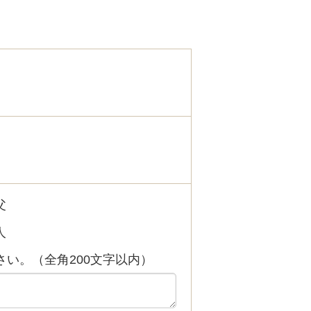
父
人
い。（全角200文字以内）