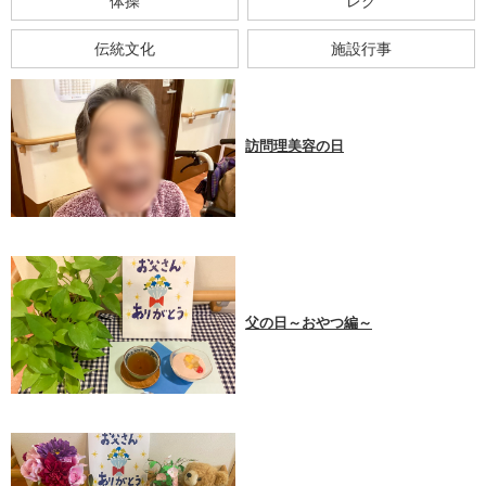
体操
レク
伝統文化
施設行事
訪問理美容の日
父の日～おやつ編～