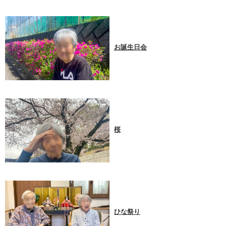
お誕生日会
桜
ひな祭り