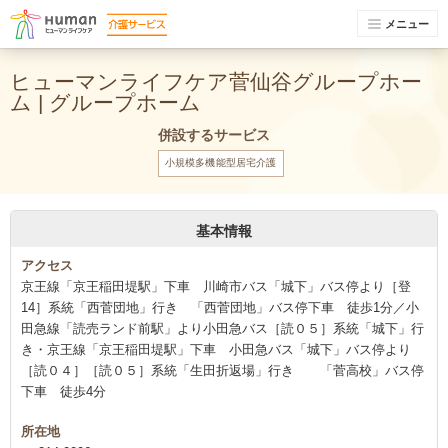
メニュー
ヒューマンライフケア菅仙谷グループホー
ム | グループホーム
併設するサービス
小規模多機能型居宅介護
基本情報
アクセス
京王線「京王稲田堤駅」下車 川崎市バス「城下」バス停より［登
14］系統「西菅団地」行き 「西菅団地」バス停下車 徒歩1分／小
田急線「読売ランド前駅」より小田急バス［読０５］系統「城下」行
き・京王線「京王稲田堤駅」下車 小田急バス「城下」バス停より
［読０４］［読０５］系統「生田折返場」行き 「菅高校」バス停
下車 徒歩4分
所在地