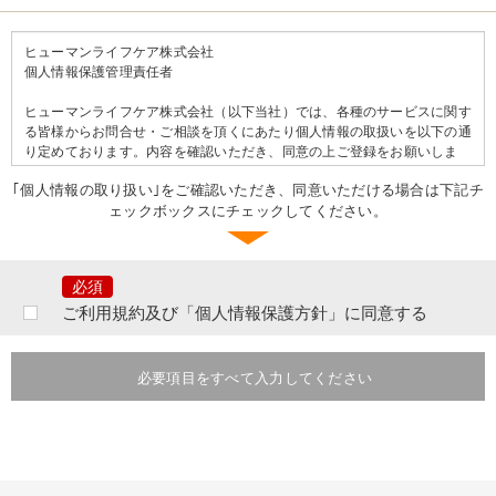
ヒューマンライフケア株式会社
個人情報保護管理責任者
ヒューマンライフケア株式会社（以下当社）では、各種のサービスに関す
る皆様からお問合せ・ご相談を頂くにあたり個人情報の取扱いを以下の通
り定めております。内容を確認いただき、同意の上ご登録をお願いしま
す。
｢個人情報の取り扱い｣をご確認いただき、同意いただける場合は下記チ
ェックボックスにチェックしてください。
＝＝個人情報の取り扱いについて＝＝
ご提出頂きました個人情報は、当社の行う事業に関するサービスの問合せ
及びご相談等に対するご連絡等のために利用致します。
なお、提出いただいた個人情報はご本人の同意なく第三者へ提供すること
はございません。ただし、次のいずれかに該当する場合は提供をすること
ご利用規約及び「個人情報保護方針」に同意する
があります。
あらかじめ、本人に必要事項を明示または通知し、本人の同意を得ている
とき。本人ならびに公衆の生命・健康・財産を脅かす可能性がある場合。
必要項目をすべて入力してください
法令に基づく場合。その他業務遂行上必要な手続きを行う目的において個
人情報の提供を要請された場合には、提供先の個人情報の取り扱いを確認
したうえで、個人情報を提供させていただく場合がございます。その際に
は提供の有無、提供項目等または当社がその事実を知り得た時点で速やか
にご本人に通知いたします。
提出いただいた個人情報は、分析情報として個人を特定できない状態で加