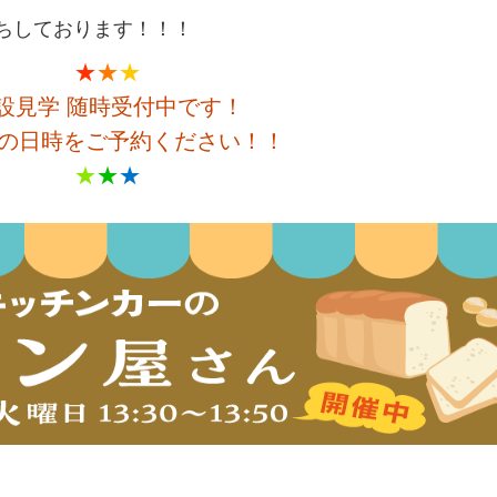
ちしております！！！
★
★
★
設見学 随時受付中です！
の日時をご予約ください！！
★
★
★