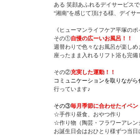
ある 笑顔あふれるデイサービスで
“湘南”を感じて頂ける様、デイサ
《ヒューマンライフケア平塚のポ
その①
自慢の広ーいお風呂！！
週替わりで色々なお風呂が楽しめ
座ったまま入れるリフト浴も完備
その②
充実した運動！！
コミュニケーションを取りながら
行っています♪
その③
毎月季節に合わせたイベン
☆手作り昼食、おやつ作り
☆作り物（陶芸・フラワーアレンジメ
お誕生日会はおひとり様ずつ当日