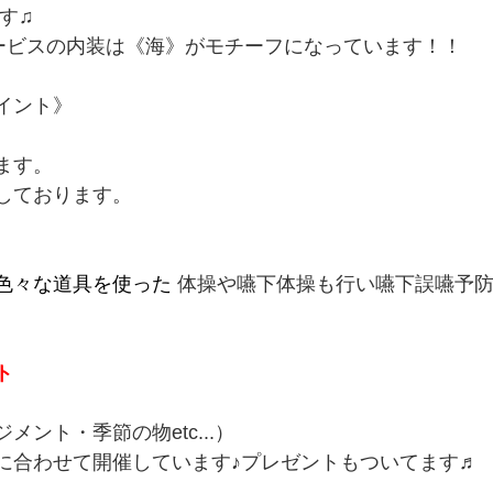
す♫
ービスの内装は《海》
がモチーフになっています！！
イント》
ます。
しております。
色々な道具を使った
体操や嚥下体操も行い嚥下誤嚥予
ト
ント・季節の物etc...）
に合わせて開催しています♪プレゼントもついてます♬