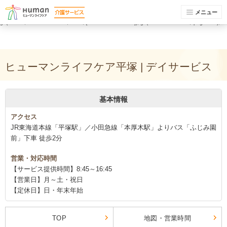
(function(i,s,o,g,r,a,m){i['GoogleAnalyticsObject']=r;i[r]=i[r]||function(){ (i[r].q=i[r].q||
[]).push(arguments)},i[r].l=1*new Date();a=s.createElement(o), m=s.getElementsByTagName(o)
メニュー
[0];a.async=1;a.src=g;m.parentNode.insertBefore(a,m) })(window,document,'script','//www.google-
analytics.com/analytics.js','ga'); ga('create', 'UA-74448429-1', 'auto'); ga('send', 'pageview');
ga('create', 'UA-74448429-5', 'auto', {'name': 'newTracker'}); ga('newTracker.send', 'pageview');
ヒューマンライフケア平塚 | デイサービス
基本情報
アクセス
JR東海道本線「平塚駅」／小田急線「本厚木駅」よりバス「ふじみ園
前」下車 徒歩2分
営業・対応時間
【サービス提供時間】8:45～16:45
【営業日】月～土・祝日
【定休日】日・年末年始
TOP
地図・営業時間