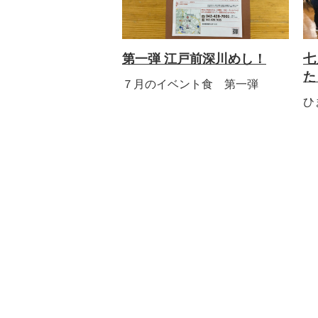
第一弾 江戸前深川めし！
七
た
７月のイベント食 第一弾
ひ