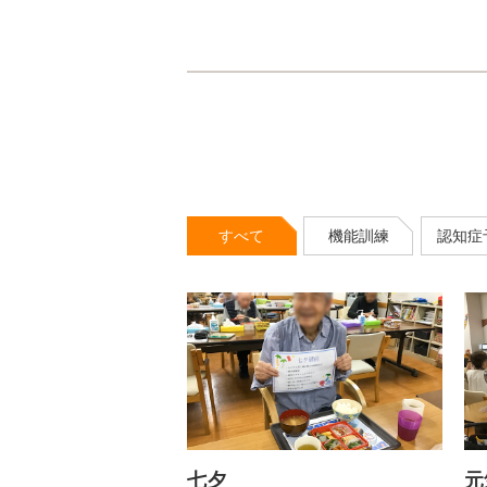
すべて
機能訓練
認知症
七夕
元