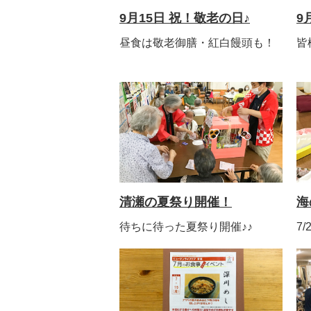
9月15日 祝！敬老の日♪
9
昼食は敬老御膳・紅白饅頭も！
皆
清瀬の夏祭り開催！
海
待ちに待った夏祭り開催♪♪
7