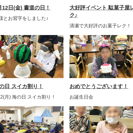
月12日(金) 書道の日！
大好評イベント 駄菓子屋
ク♪
様とお習字をしました♪
清瀬で大好評のお菓子レク！
の日 スイカ割り！
おめでとうございます！
/22(月) 海の日 スイカ割り！
お誕生日会