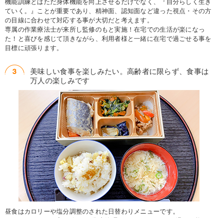
機能訓練とはただ身体機能を向上させるだけでなく、『自分らしく生き
ていく。』ことが重要であり、精神面、認知面など違った視点・その方
の目線に合わせて対応する事が大切だと考えます。
専属の作業療法士が来所し監修のもと実施！在宅での生活が楽になっ
た！と喜びを感じて頂きながら、利用者様と一緒に在宅で過ごせる事を
目標に頑張ります。
美味しい食事を楽しみたい。高齢者に限らず、食事は
万人の楽しみです
昼食はカロリーや塩分調整のされた日替わりメニューです。