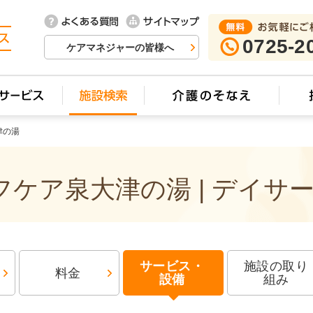
0725-2
ケアマネジャーの皆様へ
津の湯
ケア泉大津の湯 | デイサ
サービス・
施設の取り
料金
設備
組み