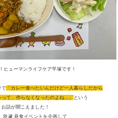
！ヒューマンライフケア平塚です！
中で
「カレー食べたいんだけど一人暮らしだから
って、作らなくなったのよね...」
という
お話が聞こえました！
、急遽 昼食イベントを企画して