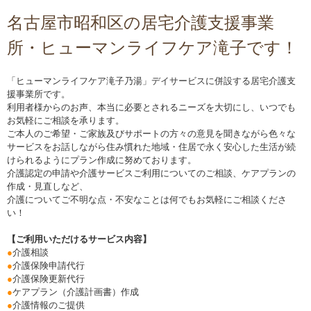
名古屋市昭和区の居宅介護支援事業
所・ヒューマンライフケア滝子です！
「ヒューマンライフケア滝子乃湯」デイサービスに併設する居宅介護支
援事業所です。
利用者様からのお声、本当に必要とされるニーズを大切にし、いつでも
お気軽にご相談を承ります。
ご本人のご希望・ご家族及びサポートの方々の意見を聞きながら色々な
サービスをお話しながら住み慣れた地域・住居で永く安心した生活が続
けられるようにプラン作成に努めております。
介護認定の申請や介護サービスご利用についてのご相談、ケアプランの
作成・見直しなど、
介護についてご不明な点・不安なことは何でもお気軽にご相談くださ
い！
【ご利用いただけるサービス内容】
●
介護相談
●
介護保険申請代行
●
介護保険更新代行
●
ケアプラン（介護計画書）作成
●
介護情報のご提供