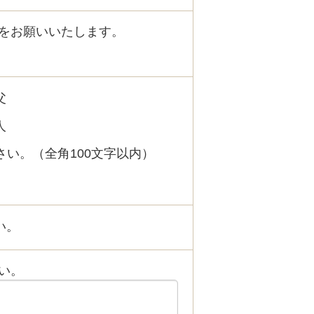
をお願いいたします。
父
人
い。（全角100文字以内）
い。
い。