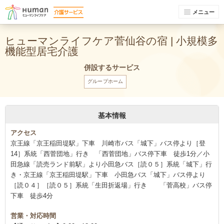
メニュー
ヒューマンライフケア菅仙谷の宿 | 小規模多
機能型居宅介護
併設するサービス
グループホーム
基本情報
アクセス
京王線「京王稲田堤駅」下車 川崎市バス「城下」バス停より［登
14］系統「西菅団地」行き 「西菅団地」バス停下車 徒歩1分／小
田急線「読売ランド前駅」より小田急バス［読０５］系統「城下」行
き・京王線「京王稲田堤駅」下車 小田急バス「城下」バス停より
［読０４］［読０５］系統「生田折返場」行き 「菅高校」バス停
下車 徒歩4分
営業・対応時間