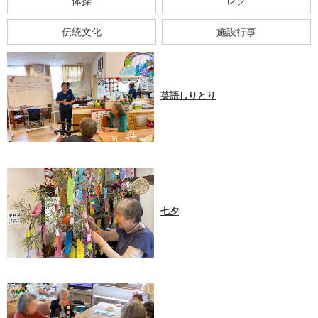
体操
レク
伝統文化
施設行事
英語しりとり
七夕