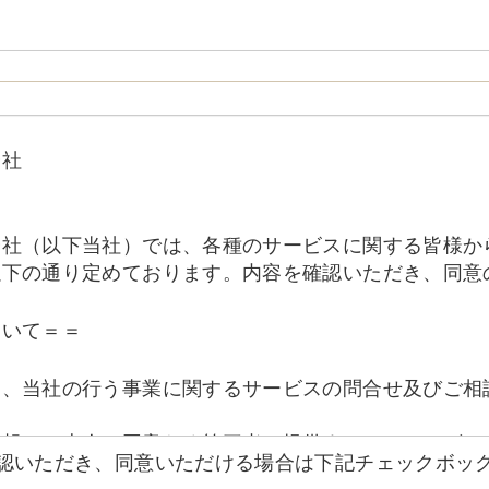
会社
会社（以下当社）では、各種のサービスに関する皆様か
以下の通り定めております。内容を確認いただき、同意
ついて＝＝
は、当社の行う事業に関するサービスの問合せ及びご相
情報はご本人の同意なく第三者へ提供することはござい
確認いただき、同意いただける場合は下記チェックボッ
することがあります。