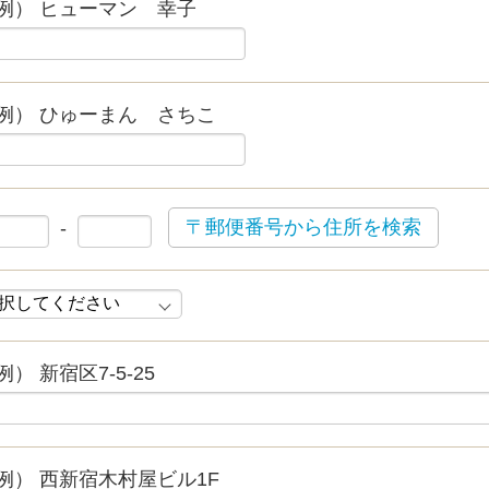
例） ヒューマン 幸子
例） ひゅーまん さちこ
〒郵便番号から住所を検索
-
例） 新宿区7-5-25
例） 西新宿木村屋ビル1F