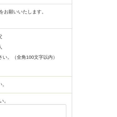
をお願いいたします。
父
人
い。（全角100文字以内）
い。
い。