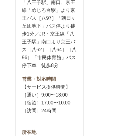
「八王子駅」南口、京王
線「めじろ台駅」より京
王バス［八97］「朝日ヶ
丘団地下」バス停より徒
歩1分／JR・京王線「八
王子駅」南口より京王バ
ス［八62］［八64］［八
96］「市民体育館」バス
停下車 徒歩8分
営業・対応時間
【サービス提供時間】
［通い］9:00〜18:00
［宿泊］17:00〜10:00
［訪問］24時間
所在地