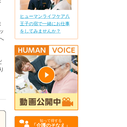
ま
ヒューマンライフケア八
ま
王子の宿で一緒にお仕事
ッ
をしてみませんか？
へ
だ
り
知って得する
「介護のそなえ」