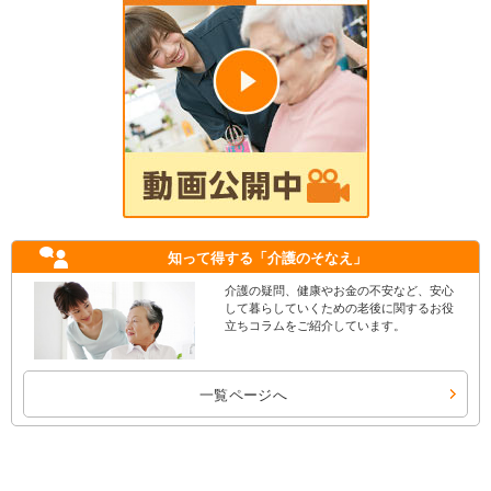
知って得する
「介護のそなえ」
介護の疑問、健康やお金の不安など、安心
して暮らしていくための老後に関するお役
立ちコラムをご紹介しています。
一覧ページへ