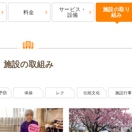
サービス・
施設の取り
料金
設備
組み
施設の取組み
予防
体操
レク
伝統文化
施設行事