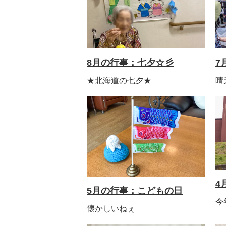
8月の行事：七夕☆彡
7
★北海道の七夕★
晴
4
5月の行事：こどもの日
今
懐かしいねぇ