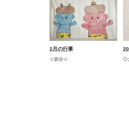
2月の行事
2
☆節分☆
◎