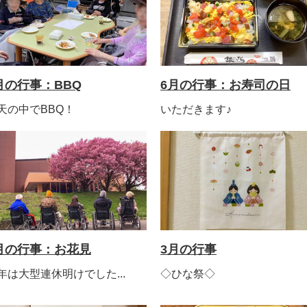
月の行事：BBQ
6月の行事：お寿司の日
天の中でBBQ！
いただきます♪
月の行事：お花見
3月の行事
年は大型連休明けでした...
◇ひな祭◇