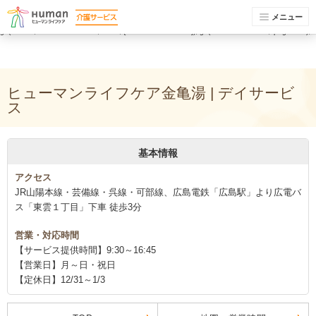
(function(i,s,o,g,r,a,m){i['GoogleAnalyticsObject']=r;i[r]=i[r]||function(){ (i[r].q=i[r].q||
[]).push(arguments)},i[r].l=1*new Date();a=s.createElement(o), m=s.getElementsByTagName(o)
メニュー
[0];a.async=1;a.src=g;m.parentNode.insertBefore(a,m) })(window,document,'script','//www.google-
analytics.com/analytics.js','ga'); ga('create', 'UA-74448429-1', 'auto'); ga('send', 'pageview');
ga('create', 'UA-74448429-13', 'auto', {'name': 'newTracker'}); ga('newTracker.send', 'pageview');
ヒューマンライフケア金亀湯 | デイサービ
ス
基本情報
アクセス
JR山陽本線・芸備線・呉線・可部線、広島電鉄「広島駅」より広電バ
ス「東雲１丁目」下車 徒歩3分
営業・対応時間
【サービス提供時間】9:30～16:45
【営業日】月～日・祝日
【定休日】12/31～1/3