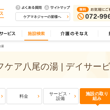
072-99
ケアマネジャーの皆様へ
の湯
ケア八尾の湯 | デイサー
サービス・
施設の取り
料金
設備
組み