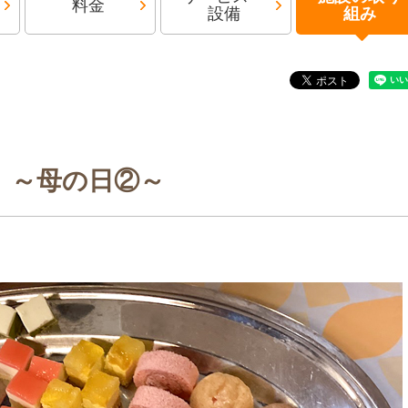
料金
設備
組み
～母の日②～