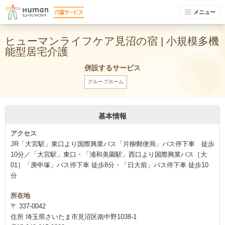
メニュー
ヒューマンライフケア見沼の宿 | 小規模多機
能型居宅介護
併設するサービス
グループホーム
基本情報
アクセス
JR「大宮駅」東口より国際興業バス「片柳郵便局」バス停下車 徒歩
10分／「大宮駅」東口・「浦和美園駅」西口より国際興業バス［大
01］「庚申塚」バス停下車 徒歩8分・「日大前」バス停下車 徒歩10
分
所在地
〒 337-0042
住所 埼玉県さいたま市見沼区南中野1038-1