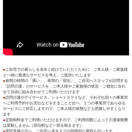
●
ご自宅での暮らしを末永く続けていただくために、ご本人様・ご家族様
と一緒に最適なサービスを考え、ご提供いたします
●
昼間の時間の「通い」、夜間の「宿泊」、ご自宅へスタッフが訪問する
「訪問介護」のサービスを、ご本人様やご家族様の状況・ご都合に合わ
せて自由に組み合わせてご利用いただけます
●
訪問介護やデイサービス、ショートステイなど、それぞれ別々の事業所
へご利用予約やお支払などをすることと比べ、１つの事業所であらゆる
サービスにご対応しますので、ご本人様の状態なども把握しやすくなり
ます
●
定額制料金でご利用いただけますので、ご利用回数によって介護保険費
は変動しません（宿泊料など一部を除きます）
●
退院直後の方へ、ご自宅へ戻るまでの段階的な援助も行います