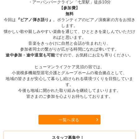
・アーバンパークライン「七里駅」徒歩10分
【参加費】
無料
今回は
『ピアノ弾き語り』
。ボランティアのピアノ演奏家の方をお招き
します。
懐かしい歌や親しみやすい楽曲を通じて、ひとときを楽しんでいただけ
ればと思います。
音楽をきっかけに自然と会話が生まれたり、
参加者同士の繋がりが広がる時間になれば幸いです。
途中参加・途中退室も可能
ですので、お気軽にお立ち寄りください。
ヒューマンライフケア見沼の宿では、
小規模多機能型居宅介護とグループホームの複合拠点として、
地域の皆さまが安心して暮らし続けられる環境づくりを目指していま
す。
今後も地域に開かれた取り組みを継続してまいります。
皆さまのご参加を心よりお待ちしております。
一覧へ戻る
スタッフ募集中！