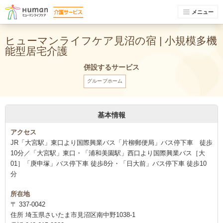
メニュー
ヒューマンライフケア見沼の宿 | 小規模多機
能型居宅介護
併設するサービス
グループホーム
基本情報
アクセス
JR「大宮駅」東口より国際興業バス「片柳郵便局」バス停下車 徒歩
10分／「大宮駅」東口・「浦和美園駅」西口より国際興業バス［大
01］「庚申塚」バス停下車 徒歩8分・「日大前」バス停下車 徒歩10
分
所在地
〒 337-0042
住所 埼玉県さいたま市見沼区南中野1038-1