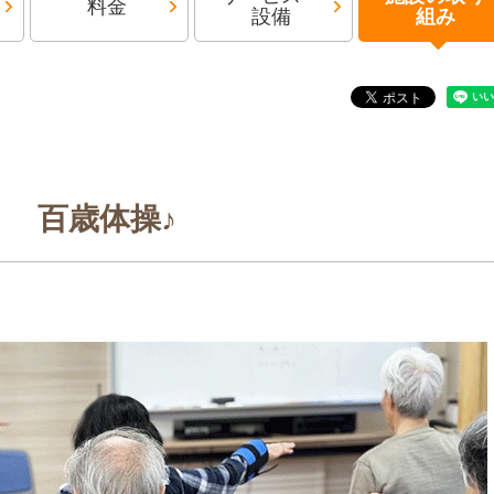
料金
設備
組み
百歳体操♪