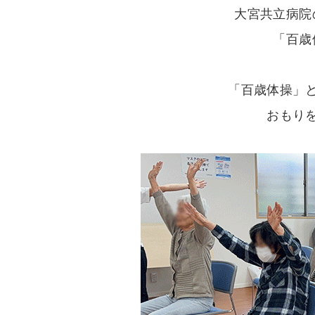
大宮共立病院
「百歳
「百歳体操」
おもり