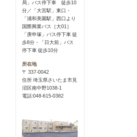
局」バス停下車 徒歩10
分／「大宮駅」東口・
「浦和美園駅」西口より
国際興業バス［大01］
「庚申塚」バス停下車 徒
歩8分・「日大前」バス
停下車 徒歩10分
所在地
〒 337-0042
住所 埼玉県さいたま市見
沼区南中野1038-1
電話:048-615-0382