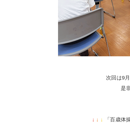
次回は9
是
↓
↓
↓
「百歳体