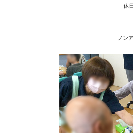
休
ノンア