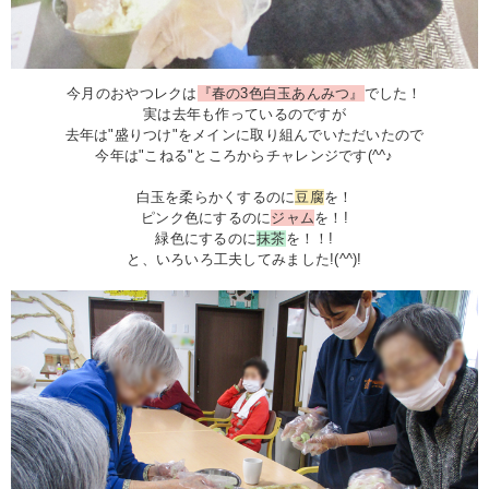
今月のおやつレクは
『春の3色白玉あんみつ』
でした！
実は去年も作っているのですが
去年は"盛りつけ"をメインに取り組んでいただいたので
今年は"こねる"ところからチャレンジです(^^♪
白玉を柔らかくするのに
豆腐
を！
ピンク色にするのに
ジャム
を！!
緑色にするのに
抹茶
を！！!
と、いろいろ工夫してみました!(^^)!