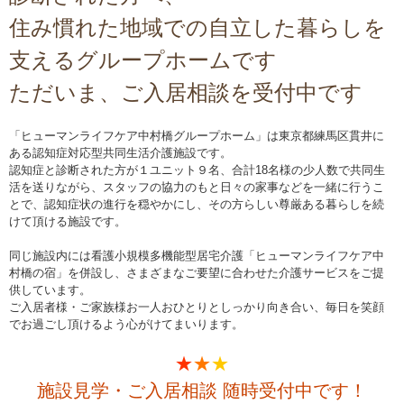
住み慣れた地域での自立した暮らしを
支えるグループホームです
ただいま、ご入居相談を受付中です
「ヒューマンライフケア中村橋グループホーム」は東京都練馬区貫井に
ある認知症対応型共同生活介護施設です。
認知症と診断された方が１ユニット９名、合計18名様の少人数で共同生
活を送りながら、スタッフの協力のもと日々の家事などを一緒に行うこ
とで、認知症状の進行を穏やかにし、その方らしい尊厳ある暮らしを続
けて頂ける施設です。
同じ施設内には看護小規模多機能型居宅介護「ヒューマンライフケア中
村橋の宿」を併設し、さまざまなご要望に合わせた介護サービスをご提
供しています。
ご入居者様・ご家族様お一人おひとりとしっかり向き合い、毎日を笑顔
でお過ごし頂けるよう心がけてまいります。
★
★
★
施設見学・ご入居相談 随時受付中です！