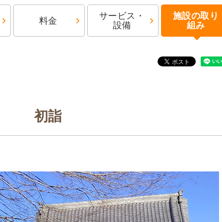
サービス・
施設の取り
料金
設備
組み
初詣