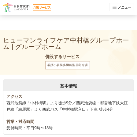
(function(i,s,o,g,r,a,m){i['GoogleAnalyticsObject']=r;i[r]=i[r]||function(){ (i[r].q=i[r].q||
[]).push(arguments)},i[r].l=1*new Date();a=s.createElement(o), m=s.getElementsByTagName(o)
メニュー
[0];a.async=1;a.src=g;m.parentNode.insertBefore(a,m) })(window,document,'script','//www.google-
analytics.com/analytics.js','ga'); ga('create', 'UA-74448429-1', 'auto'); ga('send', 'pageview');
ga('create', 'UA-74448429-4', 'auto', {'name': 'newTracker'}); ga('newTracker.send', 'pageview');
ヒューマンライフケア中村橋グループホー
ム | グループホーム
併設するサービス
看護小規模多機能型居宅介護
基本情報
アクセス
西武池袋線「中村橋駅」より徒歩9分／西武池袋線・都営地下鉄大江
戸線「練馬駅」より西武バス「中村橋駅入口」下車 徒歩4分
営業・対応時間
受付時間：平日9時〜18時