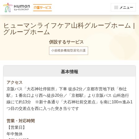
メニュー
ヒューマンライフケア山科グループホーム |
グループホーム
併設するサービス
小規模多機能型居宅介護
基本情報
アクセス
京阪バス「大石神社停留所」下車 徒歩2分／京都市営地下鉄「椥辻
駅」１番出口より西へ徒歩20分／「京都駅」より京阪バス 山科急行
線にて約13分 ※新十条通り「大石神社前交差点」を南に100ｍ進み1
つ目の交差点を西に入った突き当りです
営業・対応時間
【営業日】
年中無休