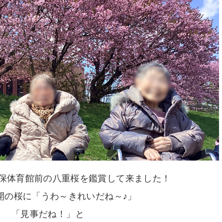
保体育館前の八重桜を鑑賞して来ました！
開の桜に「うわ～きれいだね～♪」
「見事だね！」と