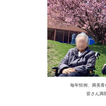
毎年恒例、満美香
皆さん満