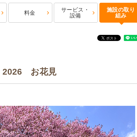
サービス・
施設の取り
料金
設備
組み
2026 お花見