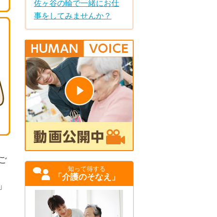
佐ヶ谷の輪で一緒にお仕
事をしてみませんか？
ご
知って得する
「介護のそなえ」
」