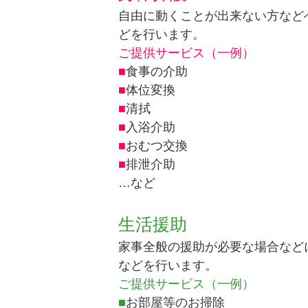
自由に動くことが出来ない方など
どを行います。
ご提供サービス（一例）
■
食事の介助
■
体位変換
■
清拭
■
入浴介助
■
おむつ交換
■
排泄介助
…など
生活援助
家事全般の援助が必要な場合など
などを行います。
ご提供サービス（一例）
■
お部屋等のお掃除