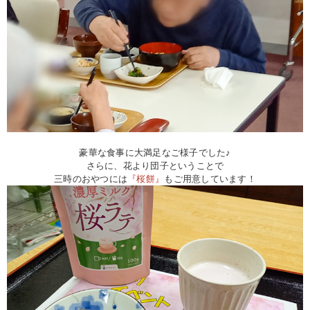
豪華な食事に大満足なご様子でした♪
さらに、花より団子ということで
三時のおやつには
『桜餅』
もご用意しています！