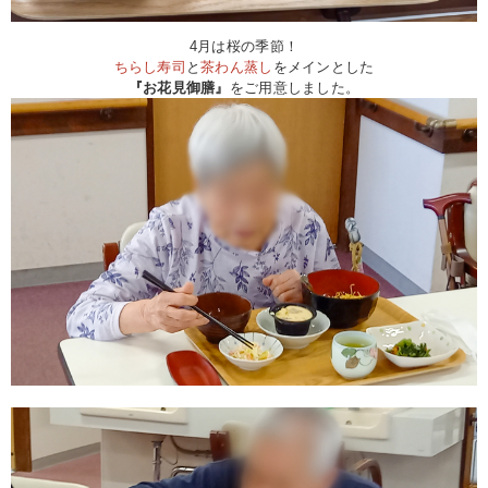
4月は桜の季節！
ちらし寿司
と
茶わん蒸し
をメインとした
『お花見御膳』
をご用意しました。