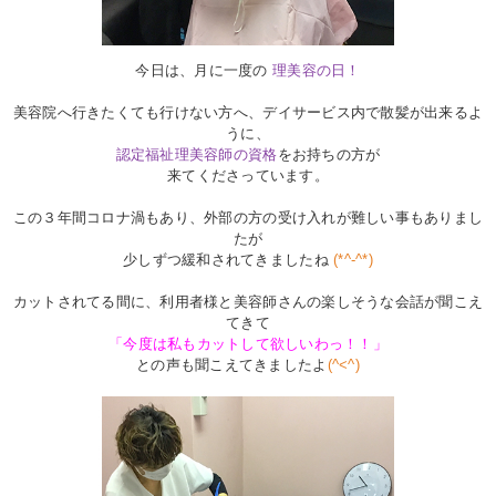
今日は、月に一度の
理美容の日！
美容院へ行きたくても行けない方へ、デイサービス内で散髪が出来るよ
うに、
認定福祉理美容師の資格
をお持ちの方が
来てくださっています。
この３年間コロナ渦もあり、外部の方の受け入れが難しい事もありまし
たが
少しずつ緩和されてきましたね
(*^-^*)
カットされてる間に、利用者様と美容師さんの楽しそうな会話が聞こえ
てきて
「今度は私もカットして欲しいわっ！！」
との声も聞こえてきましたよ
(^<^)