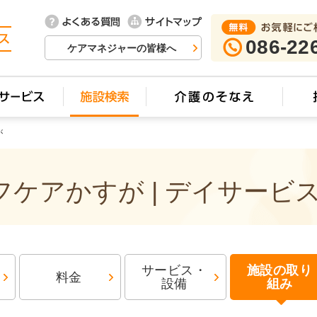
086-22
ケアマネジャーの皆様へ
が
ケアかすが | デイサービ
サービス・
施設の取り
料金
設備
組み