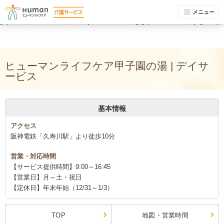
(function(i,s,o,g,r,a,m){i['GoogleAnalyticsObject']=r;i[r]=i[r]||function(){ (i[r].q=i[r].q||
[]).push(arguments)},i[r].l=1*new Date();a=s.createElement(o), m=s.getElementsByTagName(o)
メニュー
[0];a.async=1;a.src=g;m.parentNode.insertBefore(a,m) })(window,document,'script','//www.google-
analytics.com/analytics.js','ga'); ga('create', 'UA-74448429-1', 'auto'); ga('send', 'pageview');
ga('create', 'UA-74448429-12', 'auto', {'name': 'newTracker'}); ga('newTracker.send', 'pageview');
ヒューマンライフケア甲子園の湯 | デイサ
ービス
基本情報
アクセス
阪神電鉄「久寿川駅」より徒歩10分
営業・対応時間
【サービス提供時間】9:00～16:45
【営業日】月～土・祝日
【定休日】年末年始（12/31～1/3）
TOP
地図・営業時間