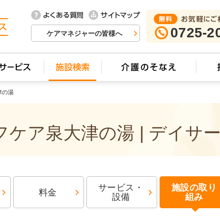
0725-2
ケアマネジャーの皆様へ
津の湯
ケア泉大津の湯 | デイサ
サービス・
施設の取り
料金
設備
組み