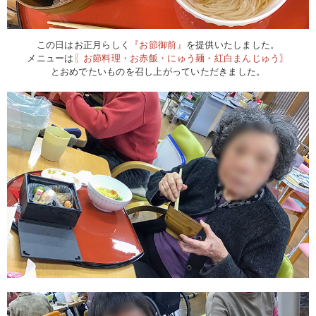
この日はお正月らしく
『お節御前』
を提供いたしました。
メニューは
〖お節料理・お赤飯・にゅう麺・紅白まんじゅう〗
とおめでたいものを召し上がっていただきました。