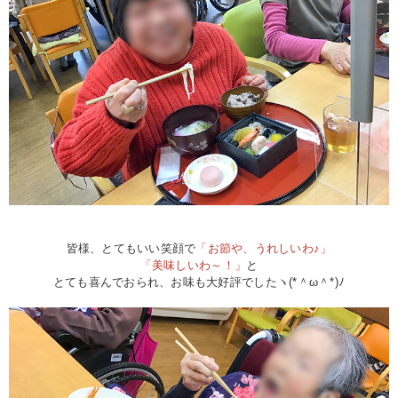
皆様、とてもいい笑顔で
「お節や、うれしいわ♪」
「美味しいわ～！」
と
とても喜んでおられ、お味も大好評でしたヽ(*＾ω＾*)ﾉ