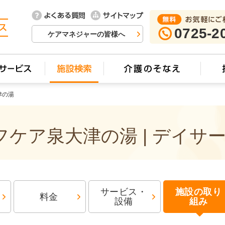
0725-2
ケアマネジャーの皆様へ
津の湯
ケア泉大津の湯 | デイサ
サービス・
施設の取り
料金
設備
組み