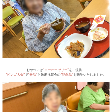
おやつには
"コーヒーゼリー"
をご提供。
"ビンゴ大会"
で
"景品"
と敬老祝賀会の
"記念品"
を贈呈いたしました。