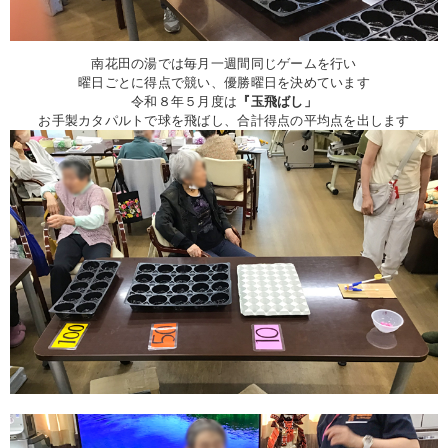
南花田の湯では毎月一週間同じゲームを行い
曜日ごとに得点で競い、優勝曜日を決めています
令和８年５月度は
『玉飛ばし」
お手製カタパルトで球を飛ばし、合計得点の平均点を出します