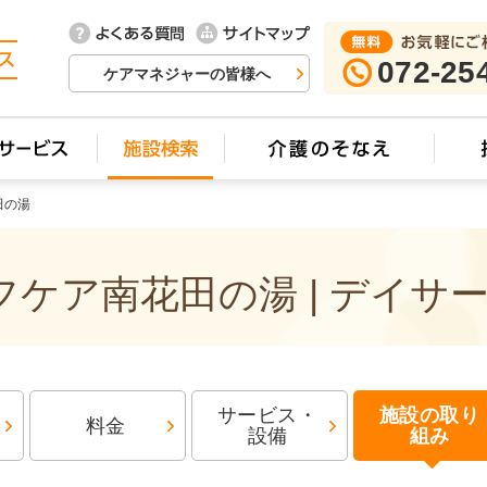
072-25
ケアマネジャーの皆様へ
田の湯
ケア南花田の湯 | デイサ
サービス・
施設の取り
料金
設備
組み