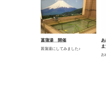
菖蒲湯 開催
あ
ま
菖蒲湯にしてみました♪
お