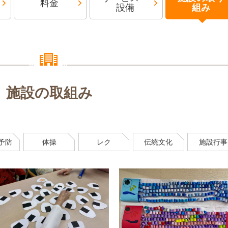
料金
設備
組み
施設の取組み
予防
体操
レク
伝統文化
施設行事