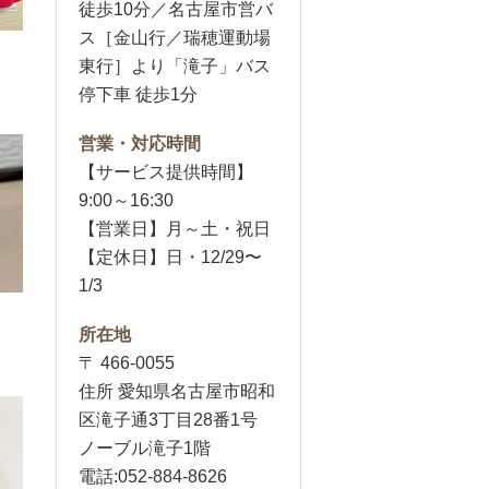
徒歩10分／名古屋市営バ
ス［金山行／瑞穂運動場
東行］より「滝子」バス
停下車 徒歩1分
営業・対応時間
【サービス提供時間】
9:00～16:30
【営業日】月～土・祝日
【定休日】日・12/29〜
1/3
所在地
〒 466-0055
住所 愛知県名古屋市昭和
区滝子通3丁目28番1号
ノーブル滝子1階
電話:052-884-8626