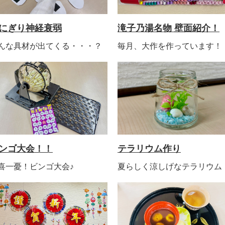
にぎり神経衰弱
滝子乃湯名物 壁面紹介！
んな具材が出てくる・・・？
毎月、大作を作っています！
ンゴ大会！！
テラリウム作り
喜一憂！ビンゴ大会♪
夏らしく涼しげなテラリウム