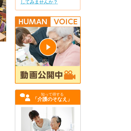
してみませんか？
知って得する
「介護のそなえ」