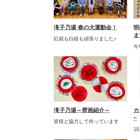
滝子乃湯 春の大運動会！
明
ま
紅組も白組も頑張りました♪
今
滝子乃湯～壁画紹介～
カ
~
皆様と協力して作っています
1