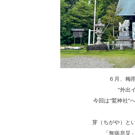
６月、梅
"外出
今回は"鷲神社
芽（ちがや）と
「無病息災