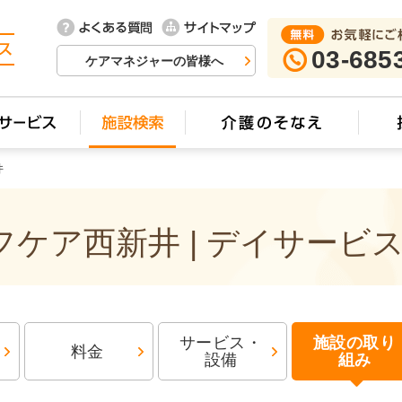
03-685
ケアマネジャーの皆様へ
井
ケア西新井 | デイサービ
サービス・
施設の取り
料金
設備
組み