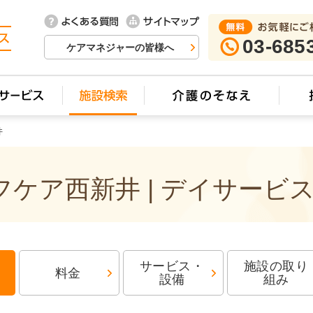
03-685
ケアマネジャーの皆様へ
井
ケア西新井 | デイサービ
サービス・
施設の取り
料金
設備
組み