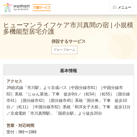
メニュー
ヒューマンライフケア市川真間の宿 | 小規模
多機能型居宅介護
併設するサービス
グループホーム
基本情報
アクセス
JR総武線「市川駅」より京成バス［中国分線市81］［中国分線市
82］系統 「じゅん菜池」下車 徒歩9分／［松54］［松55］［国分線
市41］［国分線市42］［国分線市45］系統「国分角」下車 徒歩10
分／［松11］［中国分線市82］系統「和洋女子大前」下車 徒歩11分
／京成電鉄「市川真間駅」「国府台駅」より徒歩20分
営業・対応時間
受付：9時〜18時