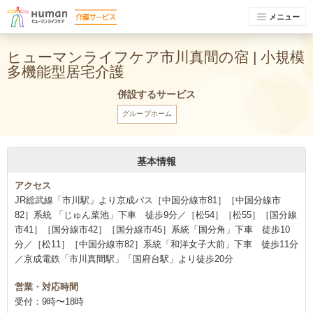
メニュー
ヒューマンライフケア市川真間の宿 | 小規模
多機能型居宅介護
併設するサービス
グループホーム
基本情報
アクセス
JR総武線「市川駅」より京成バス［中国分線市81］［中国分線市
82］系統 「じゅん菜池」下車 徒歩9分／［松54］［松55］［国分線
市41］［国分線市42］［国分線市45］系統「国分角」下車 徒歩10
分／［松11］［中国分線市82］系統「和洋女子大前」下車 徒歩11分
／京成電鉄「市川真間駅」「国府台駅」より徒歩20分
営業・対応時間
受付：9時〜18時