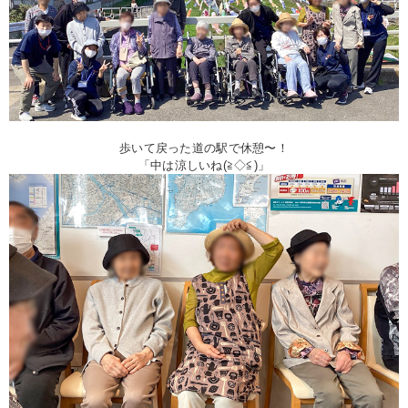
歩いて戻った
道の駅で休憩〜！
「中は涼しいね(≧◇≦)」