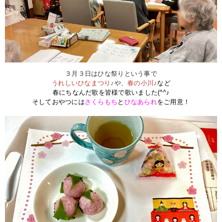
３月３日はひな祭りという事で
うれしいひなまつり♪
や、
春の小川♪
など
春にちなんだ歌を皆様で歌いました(^^♪
そしておやつには
さくらもち
と
ひなあられ
をご用意！